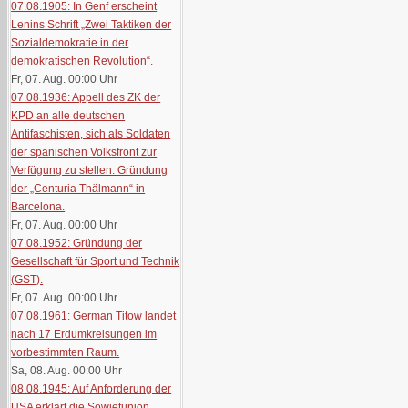
07.08.1905: In Genf erscheint
Lenins Schrift „Zwei Taktiken der
Sozialdemokratie in der
demokratischen Revolution“.
Fr, 07. Aug. 00:00
Uhr
07.08.1936: Appell des ZK der
KPD an alle deutschen
Antifaschisten, sich als Soldaten
der spanischen Volksfront zur
Verfügung zu stellen. Gründung
der „Centuria Thälmann“ in
Barcelona.
Fr, 07. Aug. 00:00
Uhr
07.08.1952: Gründung der
Gesellschaft für Sport und Technik
(GST).
Fr, 07. Aug. 00:00
Uhr
07.08.1961: German Titow landet
nach 17 Erdumkreisungen im
vorbestimmten Raum.
Sa, 08. Aug. 00:00
Uhr
08.08.1945: Auf Anforderung der
USA erklärt die Sowjetunion