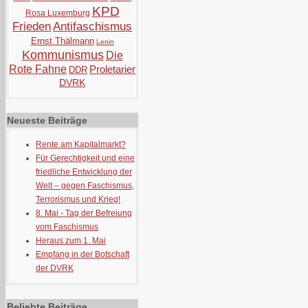
KPD
Rosa Luxemburg
Frieden
Antifaschismus
Ernst Thälmann
Lenin
Kommunismus
Die
Rote Fahne
Proletarier
DDR
DVRK
Neueste Beiträge
Rente am Kapitalmarkt?
Für Gerechtigkeit und eine
friedliche Entwicklung der
Welt – gegen Faschismus,
Terrorismus und Krieg!
8. Mai - Tag der Befreiung
vom Faschismus
Heraus zum 1. Mai
Empfang in der Botschaft
der DVRK
Beliebte Beiträge