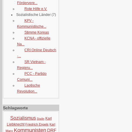
Fördervere...
Rote Hilfe e.V.
Sozialistische Länder
(7)
KPV -
Kommunistische...
Stimme Koreas
KCNA - offizielle
Na...
CRI Online Deutsch
-...
SR Vietnam -
Regieru...
PCC - Partido
Comuni...
Laotische
Revolution...
Schlagworte
Sozialismus
Karl
Stalin
Liebknecht
Friedrich Engels
Karl
Kommunisten
DRF
Marx