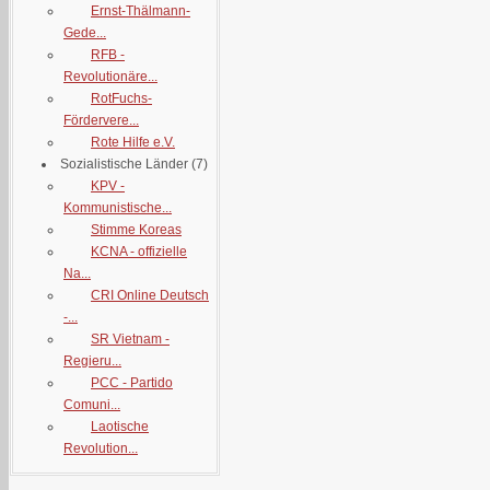
Ernst-Thälmann-
Gede...
RFB -
Revolutionäre...
RotFuchs-
Fördervere...
Rote Hilfe e.V.
Sozialistische Länder
(7)
KPV -
Kommunistische...
Stimme Koreas
KCNA - offizielle
Na...
CRI Online Deutsch
-...
SR Vietnam -
Regieru...
PCC - Partido
Comuni...
Laotische
Revolution...