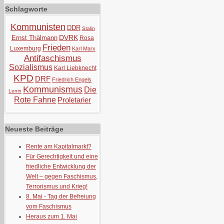
Schlagworte
Kommunisten
DDR
Stalin
DVRK
Ernst Thälmann
Rosa
Frieden
Luxemburg
Karl Marx
Antifaschismus
Sozialismus
Karl Liebknecht
KPD
DRF
Friedrich Engels
Kommunismus
Die
Lenin
Rote Fahne
Proletarier
Neueste Beiträge
Rente am Kapitalmarkt?
Für Gerechtigkeit und eine
friedliche Entwicklung der
Welt – gegen Faschismus,
Terrorismus und Krieg!
8. Mai - Tag der Befreiung
vom Faschismus
Heraus zum 1. Mai