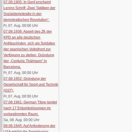
07.08.1905: In Genf erscheint
Lenins Schrift „Zwei Taktiken der
Sozialdemokratie in der
demokratischen Revolution“.
Fr, 07. Aug. 00:00
Uhr
07.08.1936: Appell des ZK der
KPD an alle deutschen
Antifaschisten, sich als Soldaten
der spanischen Volksfront zur
Verfügung zu stellen. Gründung
der „Centuria Thälmann“ in
Barcelona.
Fr, 07. Aug. 00:00
Uhr
07.08.1952: Gründung der
Gesellschaft für Sport und Technik
(GST).
Fr, 07. Aug. 00:00
Uhr
07.08.1961: German Titow landet
nach 17 Erdumkreisungen im
vorbestimmten Raum.
Sa, 08. Aug. 00:00
Uhr
08.08.1945: Auf Anforderung der
USA erklärt die Sowjetunion