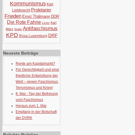
Kommunismus
Karl
Proletarier
Liebknecht
Frieden
Ernst Thälmann
DDR
Die Rote Fahne
Karl
Lenin
Antifaschismus
Marx
Stalin
KPD
DRF
Rosa Luxemburg
Neueste Beiträge
Rente am Kapitalmarkt?
Für Gerechtigkeit und eine
friedliche Entwicklung der
Welt – gegen Faschismus,
Terrorismus und Krieg!
8. Mai - Tag der Befreiung
vom Faschismus
Heraus zum 1. Mai
Empfang in der Botschaft
der DVRK
Beliebte Beiträge