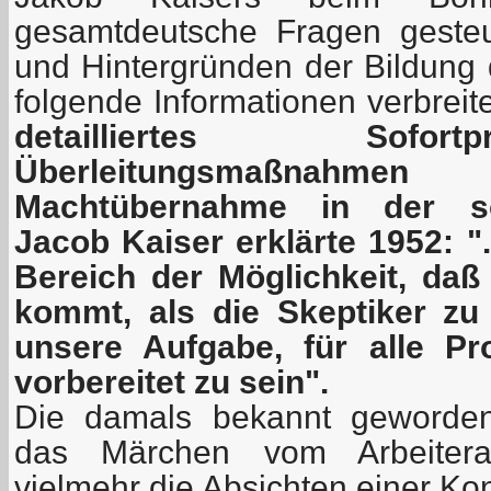
gesamtdeutsche Fragen geste
und Hintergründen der Bildung 
folgende Informationen verbreit
detailliertes Sofo
Überleitungsmaßnahm
Machtübernahme in der sow
Jacob Kaiser erklärte 1952: ".
Bereich der Möglichkeit, daß
kommt, als die Skeptiker zu
unsere Aufgabe, für alle Pr
vorbereitet zu sein".
Die damals bekannt geworden
das Märchen vom Arbeiterau
vielmehr die Absichten einer Ko