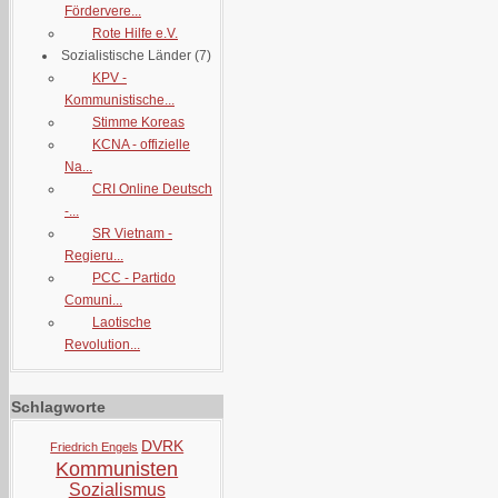
Fördervere...
Rote Hilfe e.V.
Sozialistische Länder
(7)
KPV -
Kommunistische...
Stimme Koreas
KCNA - offizielle
Na...
CRI Online Deutsch
-...
SR Vietnam -
Regieru...
PCC - Partido
Comuni...
Laotische
Revolution...
Schlagworte
DVRK
Friedrich Engels
Kommunisten
Sozialismus