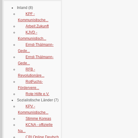
Inland
(8)
KPF -
Kommunistische...
Arbeit Zukunft
KJVD -
Kommunistisch...
Ernst-Thälmann-
Gede...
Ernst-Thälmann-
Gede...
RFB -
Revolutionäre...
RotFuchs-
Fördervere...
Rote Hilfe e.V.
Sozialistische Länder
(7)
KPV -
Kommunistische...
Stimme Koreas
KCNA - offizielle
Na...
CRI Online Deutsch