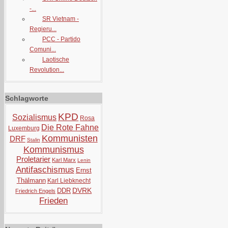
-...
SR Vietnam -
Regieru...
PCC - Partido
Comuni...
Laotische
Revolution...
Schlagworte
KPD
Sozialismus
Rosa
Die Rote Fahne
Luxemburg
Kommunisten
DRF
Stalin
Kommunismus
Proletarier
Karl Marx
Lenin
Antifaschismus
Ernst
Thälmann
Karl Liebknecht
DVRK
DDR
Friedrich Engels
Frieden