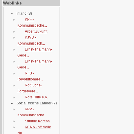
Weblinks
Inland
(8)
KPF -
Kommunistische...
Arbeit Zukunft
KJVD -
Kommunistisch...
Ernst-Thälmann-
Gede...
Ernst-Thälmann-
Gede...
RFB -
Revolutionäre...
RotFuchs-
Fördervere...
Rote Hilfe e.V.
Sozialistische Länder
(7)
KPV -
Kommunistische...
Stimme Koreas
KCNA - offizielle
Na...