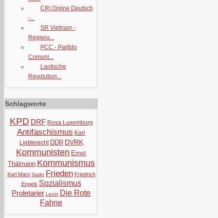
CRI Online Deutsch
-...
SR Vietnam -
Regieru...
PCC - Partido
Comuni...
Laotische
Revolution...
Schlagworte
KPD
DRF
Rosa Luxemburg
Antifaschismus
Karl
DVRK
DDR
Liebknecht
Kommunisten
Ernst
Kommunismus
Thälmann
Frieden
Karl Marx
Friedrich
Stalin
Sozialismus
Engels
Proletarier
Die Rote
Lenin
Fahne