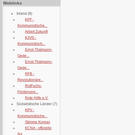
Weblinks
Inland
(8)
KPF -
Kommunistische...
Arbeit Zukunft
KJVD -
Kommunistisch...
Ernst-Thälmann-
Gede...
Ernst-Thälmann-
Gede...
RFB -
Revolutionäre...
RotFuchs-
Fördervere...
Rote Hilfe e.V.
Sozialistische Länder
(7)
KPV -
Kommunistische...
Stimme Koreas
KCNA - offizielle
Na...