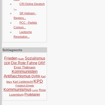
CRI Online Deutsch
-...
SR Vietnam -
Regieru...
PCC - Partido
Comuni...
Laotische
Revolution...
Schlagworte
Frieden
Sozialismus
Stalin
Die Rote Fahne
DRF
DDR
Ernst Thälmann
Kommunisten
Antifaschismus
DVRK
Karl
KPD
Karl Liebknecht
Marx
Friedrich Engels
Kommunismus
Rosa
Lenin
Proletarier
Luxemburg