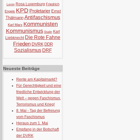
Rosa Luxemburg
Friedrich
Lenin
KPD
Proletarier
Ernst
Engels
Antifaschismus
Thälmann
Kommunisten
Karl Marx
Kommunismus
Karl
Stalin
Die Rote Fahne
Liebknecht
Frieden
DVRK
DDR
Sozialismus
DRF
Neueste Beiträge
Rente am Kapitalmarkt?
Für Gerechtigkeit und eine
friedliche Entwicklung der
Welt – gegen Faschismus,
Terrorismus und Krieg!
8. Mai - Tag der Befreiung
vom Faschismus
Heraus zum 1. Mai
Empfang in der Botschaft
der DVRK