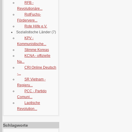
RFB -
Revolutionäre...
RotFuchs-
Fördervere...
Rote Hilfe e.V.
Sozialistische Länder
(7)
KPV -
Kommunistische...
Stimme Koreas
KCNA - offizielle
Na...
CRI Online Deutsch
-...
SR Vietnam -
Regieru...
PCC - Partido
Comuni...
Laotische
Revolution...
Schlagworte