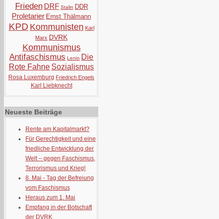
Frieden
DRF
DDR
Stalin
Proletarier
Ernst Thälmann
KPD
Kommunisten
Karl
DVRK
Marx
Kommunismus
Antifaschismus
Die
Lenin
Rote Fahne
Sozialismus
Rosa Luxemburg
Friedrich Engels
Karl Liebknecht
Neueste Beiträge
Rente am Kapitalmarkt?
Für Gerechtigkeit und eine
friedliche Entwicklung der
Welt – gegen Faschismus,
Terrorismus und Krieg!
8. Mai - Tag der Befreiung
vom Faschismus
Heraus zum 1. Mai
Empfang in der Botschaft
der DVRK