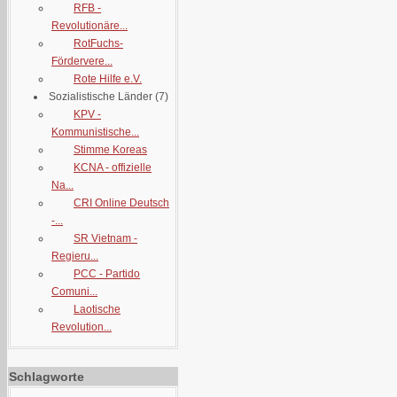
RFB -
Revolutionäre...
RotFuchs-
Fördervere...
Rote Hilfe e.V.
Sozialistische Länder
(7)
KPV -
Kommunistische...
Stimme Koreas
KCNA - offizielle
Na...
CRI Online Deutsch
-...
SR Vietnam -
Regieru...
PCC - Partido
Comuni...
Laotische
Revolution...
Schlagworte