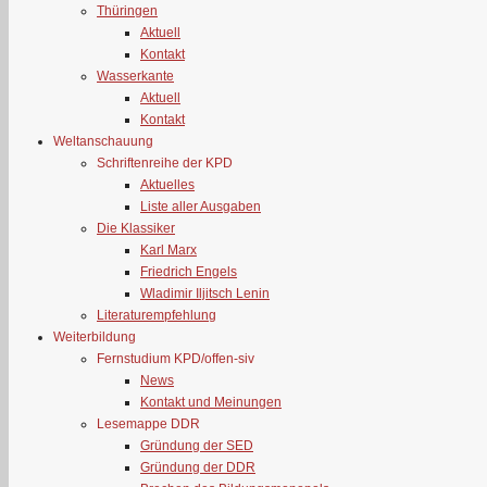
Thüringen
Aktuell
Kontakt
Wasserkante
Aktuell
Kontakt
Weltanschauung
Schriftenreihe der KPD
Aktuelles
Liste aller Ausgaben
Die Klassiker
Karl Marx
Friedrich Engels
Wladimir Iljitsch Lenin
Literaturempfehlung
Weiterbildung
Fernstudium KPD/offen-siv
News
Kontakt und Meinungen
Lesemappe DDR
Gründung der SED
Gründung der DDR