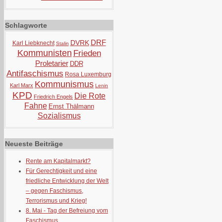
Schlagworte
DRF
DVRK
Karl Liebknecht
Stalin
Kommunisten
Frieden
Proletarier
DDR
Antifaschismus
Rosa Luxemburg
Kommunismus
Karl Marx
Lenin
KPD
Die Rote
Friedrich Engels
Fahne
Ernst Thälmann
Sozialismus
Neueste Beiträge
Rente am Kapitalmarkt?
Für Gerechtigkeit und eine
friedliche Entwicklung der Welt
– gegen Faschismus,
Terrorismus und Krieg!
8. Mai - Tag der Befreiung vom
Faschismus