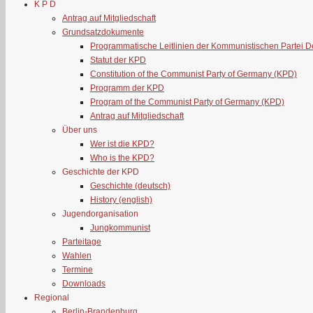
K P D
Antrag auf Mitgliedschaft
Grundsatzdokumente
Programmatische Leitlinien der Kommunistischen Partei 
Statut der KPD
Constitution of the Communist Party of Germany (KPD)
Programm der KPD
Program of the Communist Party of Germany (KPD)
Antrag auf Mitgliedschaft
Über uns
Wer ist die KPD?
Who is the KPD?
Geschichte der KPD
Geschichte (deutsch)
History (english)
Jugendorganisation
Jungkommunist
Parteitage
Wahlen
Termine
Downloads
Regional
Berlin-Brandenburg