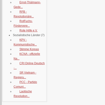
Ernst-Thälmann-
Gede...
RFB -
Revolutionäre...
RotFuchs-
Fördervere...
Rote Hilfe e.V.
Sozialistische Länder
(7)
KPV -
Kommunistische...
Stimme Koreas
KCNA - offizielle
Na...
CRI Online Deutsch
-...
SR Vietnam -
Regieru...
PCC - Partido
Comuni...
Laotische
Revolution...