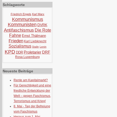
Schlagworte
Friedrich Engels
Karl Marx
Kommunismus
Kommunisten
DVRK
Antifaschismus
Die Rote
Fahne
Ernst Thälmann
Frieden
Karl Liebknecht
Sozialismus
Stalin
Lenin
KPD
Proletarier
DRF
DDR
Rosa Luxemburg
Neueste Beiträge
Rente am Kapitalmarkt?
Für Gerechtigkeit und eine
friedliche Entwicklung der
Welt – gegen Faschismus,
Terrorismus und Krieg!
8. Mai - Tag der Befreiung
vom Faschismus
Heraus zum 1. Mai