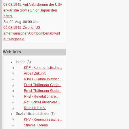
08.08.1945: Auf Anforderung der USA
erklärt die Sowjetunion Japan den
Krieg.
So, 09. Aug. 00:00
Uhr
09.08.1945: Zweiter US-
amerikanischer Atombombenabwurf
auf Nagasaki.
Weblinks
Inland
(8)
KPF - Kommunistische...
Arbeit Zukunft
KJVD - Kommunistisch...
Ernst-Thälmann-Gede...
Ernst-Thälmann-Gede...
RFB - Revolutionäre...
RotFuchs-Fördervere...
Rote Hilfe e.V.
Sozialistische Länder
(7)
KPV - Kommunistische...
Stimme Koreas