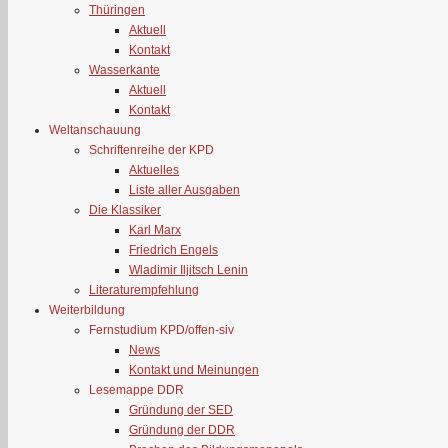
Thüringen
Aktuell
Kontakt
Wasserkante
Aktuell
Kontakt
Weltanschauung
Schriftenreihe der KPD
Aktuelles
Liste aller Ausgaben
Die Klassiker
Karl Marx
Friedrich Engels
Wladimir Iljitsch Lenin
Literaturempfehlung
Weiterbildung
Fernstudium KPD/offen-siv
News
Kontakt und Meinungen
Lesemappe DDR
Gründung der SED
Gründung der DDR