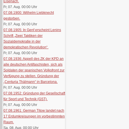
Eisenach.
Fr, 07. Aug. 00:00
Uhr
07.08.1900: Wilhelm Liebknecht
gestorben.
Fr, 07. Aug. 00:00
Uhr
07.08.1905: In Genf erscheint Lenins
Schrift „Zwei Taktiken der
Sozialdemokratie in der
demokratischen Revolution“.
Fr, 07. Aug. 00:00
Uhr
07.08.1936: Appell des ZK der KPD an
alle deutschen Antifaschisten, sich als
Soldaten der spanischen Volksfront zur
Verfügung zu stellen. Gründung der
„Centuria Thälmann“ in Barcelona.
Fr, 07. Aug. 00:00
Uhr
07.08.1952: Gründung der Gesellschaft
für Sport und Technik (GST).
Fr, 07. Aug. 00:00
Uhr
07.08.1961: German Titow landet nach
17 Erdumkreisungen im vorbestimmten
Raum.
Sa, 08. Aug. 00:00
Uhr