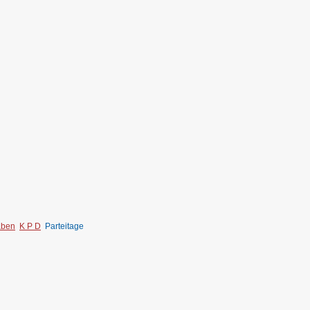
aben
K P D
Parteitage