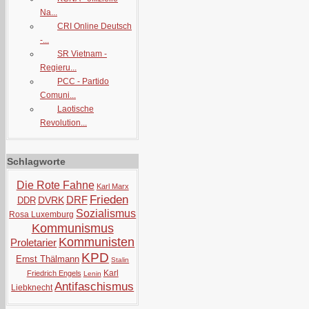
Na...
CRI Online Deutsch
-...
SR Vietnam -
Regieru...
PCC - Partido
Comuni...
Laotische
Revolution...
Schlagworte
Die Rote Fahne
Karl Marx
Frieden
DRF
DVRK
DDR
Sozialismus
Rosa Luxemburg
Kommunismus
Kommunisten
Proletarier
KPD
Ernst Thälmann
Stalin
Karl
Friedrich Engels
Lenin
Antifaschismus
Liebknecht