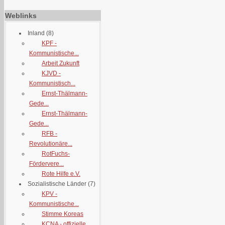
Weblinks
Inland
(8)
KPF -
Kommunistische...
Arbeit Zukunft
KJVD -
Kommunistisch...
Ernst-Thälmann-
Gede...
Ernst-Thälmann-
Gede...
RFB -
Revolutionäre...
RotFuchs-
Fördervere...
Rote Hilfe e.V.
Sozialistische Länder
(7)
KPV -
Kommunistische...
Stimme Koreas
KCNA - offizielle