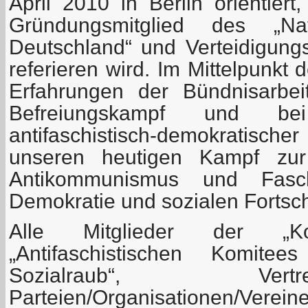
April 2010 in Berlin orientiert
Gründungsmitglied des „Nat
Deutschland“ und Verteidigung
referieren wird. Im Mittelpunkt 
Erfahrungen der Bündnisarbeit
Befreiungskampf und be
antifaschistisch-demokratis
unseren heutigen Kampf zur
Antikommunismus und Fasch
Demokratie und sozialen Fortschr
Alle Mitglieder der „Koord
„Antifaschistischen Komit
Sozialraub“, Ver
Parteien/Organisationen/Verein