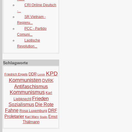
CRI Online Deutsch
-...
SR Vietnam -
Regieru...
PCC - Partido
Comuni...
Laotische
Revolution...
Schlagworte
KPD
DDR
Friedrich Engels
Lenin
Kommunisten
DVRK
Antifaschismus
Kommunismus
Karl
Frieden
Liebknecht
Sozialismus
Die Rote
Fahne
DRF
Rosa Luxemburg
Proletarier
Ernst
Karl Marx
Stalin
Thälmann