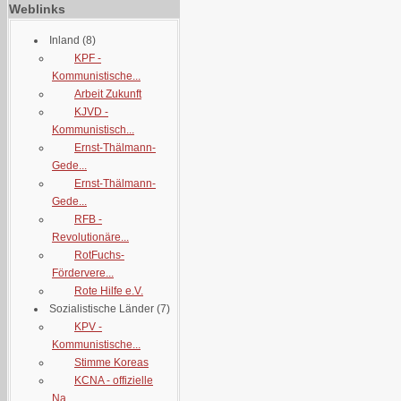
Weblinks
Inland
(8)
KPF -
Kommunistische...
Arbeit Zukunft
KJVD -
Kommunistisch...
Ernst-Thälmann-
Gede...
Ernst-Thälmann-
Gede...
RFB -
Revolutionäre...
RotFuchs-
Fördervere...
Rote Hilfe e.V.
Sozialistische Länder
(7)
KPV -
Kommunistische...
Stimme Koreas
KCNA - offizielle
Na...