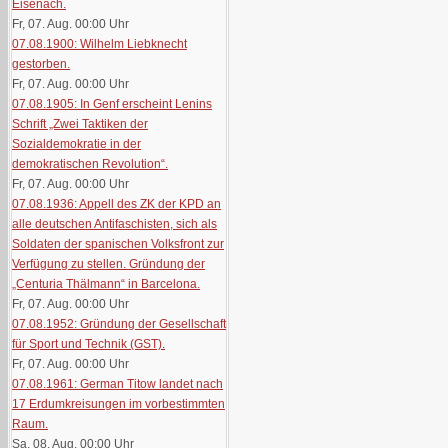
Eisenach.
Fr, 07. Aug. 00:00
Uhr
07.08.1900: Wilhelm Liebknecht
gestorben.
Fr, 07. Aug. 00:00
Uhr
07.08.1905: In Genf erscheint Lenins
Schrift „Zwei Taktiken der
Sozialdemokratie in der
demokratischen Revolution“.
Fr, 07. Aug. 00:00
Uhr
07.08.1936: Appell des ZK der KPD an
alle deutschen Antifaschisten, sich als
Soldaten der spanischen Volksfront zur
Verfügung zu stellen. Gründung der
„Centuria Thälmann“ in Barcelona.
Fr, 07. Aug. 00:00
Uhr
07.08.1952: Gründung der Gesellschaft
für Sport und Technik (GST).
Fr, 07. Aug. 00:00
Uhr
07.08.1961: German Titow landet nach
17 Erdumkreisungen im vorbestimmten
Raum.
Sa, 08. Aug. 00:00
Uhr