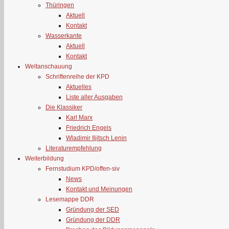
Thüringen
Aktuell
Kontakt
Wasserkante
Aktuell
Kontakt
Weltanschauung
Schriftenreihe der KPD
Aktuelles
Liste aller Ausgaben
Die Klassiker
Karl Marx
Friedrich Engels
Wladimir Iljitsch Lenin
Literaturempfehlung
Weiterbildung
Fernstudium KPD/offen-siv
News
Kontakt und Meinungen
Lesemappe DDR
Gründung der SED
Gründung der DDR