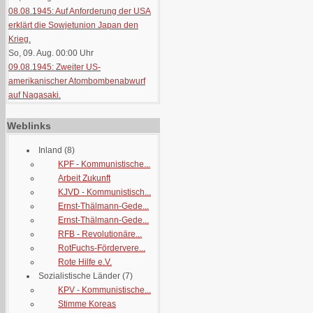
08.08.1945: Auf Anforderung der USA
erklärt die Sowjetunion Japan den
Krieg.
So, 09. Aug. 00:00
Uhr
09.08.1945: Zweiter US-
amerikanischer Atombombenabwurf
auf Nagasaki.
Weblinks
Inland
(8)
KPF - Kommunistische...
Arbeit Zukunft
KJVD - Kommunistisch...
Ernst-Thälmann-Gede...
Ernst-Thälmann-Gede...
RFB - Revolutionäre...
RotFuchs-Fördervere...
Rote Hilfe e.V.
Sozialistische Länder
(7)
KPV - Kommunistische...
Stimme Koreas