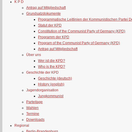
K P D
Antrag auf Mitgliedschaft
Grundsatzdokumente
Programmatische Leitlinien der Kommunistischen Partei 
Statut der KPD
Constitution of the Communist Party of Germany (KPD)
Programm der KPD
Program of the Communist Party of Germany (KPD)
Antrag auf Mitgliedschaft
Über uns
Wer ist die KPD?
Who is the KPD?
Geschichte der KPD
Geschichte (deutsch)
History (english)
Jugendorganisation
Jungkommunist
Parteitage
Wahlen
Termine
Downloads
Regional
Berlin-Brandenburg