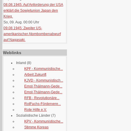
08.08.1945: Auf Anforderung der USA
erklärt die Sowjetunion Japan den
Krieg.
So, 09. Aug. 00:00
Uhr
09.08.1945: Zweiter US-
amerikanischer Atombombenabwurf
auf Nagasaki.
Weblinks
Inland
(8)
KPF - Kommunistische...
Arbeit Zukunft
KJVD - Kommunistisch...
Ernst-Thälmann-Gede...
Ernst-Thälmann-Gede...
RFB - Revolutionäre...
RotFuchs-Fördervere...
Rote Hilfe e.V.
Sozialistische Länder
(7)
KPV - Kommunistische...
Stimme Koreas