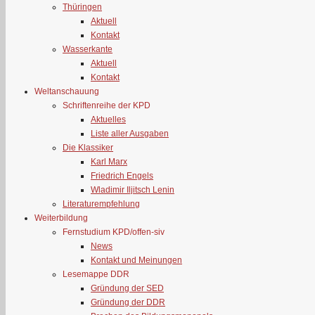
Thüringen
Aktuell
Kontakt
Wasserkante
Aktuell
Kontakt
Weltanschauung
Schriftenreihe der KPD
Aktuelles
Liste aller Ausgaben
Die Klassiker
Karl Marx
Friedrich Engels
Wladimir Iljitsch Lenin
Literaturempfehlung
Weiterbildung
Fernstudium KPD/offen-siv
News
Kontakt und Meinungen
Lesemappe DDR
Gründung der SED
Gründung der DDR