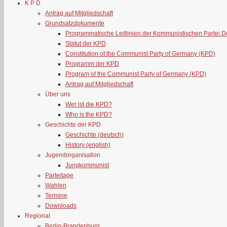
K P D
Antrag auf Mitgliedschaft
Grundsatzdokumente
Programmatische Leitlinien der Kommunistischen Partei 
Statut der KPD
Constitution of the Communist Party of Germany (KPD)
Programm der KPD
Program of the Communist Party of Germany (KPD)
Antrag auf Mitgliedschaft
Über uns
Wer ist die KPD?
Who is the KPD?
Geschichte der KPD
Geschichte (deutsch)
History (english)
Jugendorganisation
Jungkommunist
Parteitage
Wahlen
Termine
Downloads
Regional
Berlin-Brandenburg