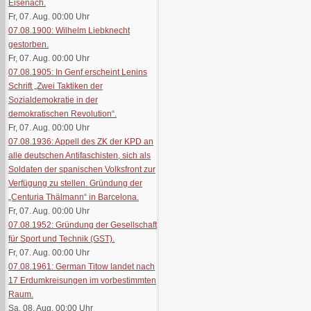
Eisenach.
Fr, 07. Aug. 00:00
Uhr
07.08.1900: Wilhelm Liebknecht
gestorben.
Fr, 07. Aug. 00:00
Uhr
07.08.1905: In Genf erscheint Lenins
Schrift „Zwei Taktiken der
Sozialdemokratie in der
demokratischen Revolution“.
Fr, 07. Aug. 00:00
Uhr
07.08.1936: Appell des ZK der KPD an
alle deutschen Antifaschisten, sich als
Soldaten der spanischen Volksfront zur
Verfügung zu stellen. Gründung der
„Centuria Thälmann“ in Barcelona.
Fr, 07. Aug. 00:00
Uhr
07.08.1952: Gründung der Gesellschaft
für Sport und Technik (GST).
Fr, 07. Aug. 00:00
Uhr
07.08.1961: German Titow landet nach
17 Erdumkreisungen im vorbestimmten
Raum.
Sa, 08. Aug. 00:00
Uhr