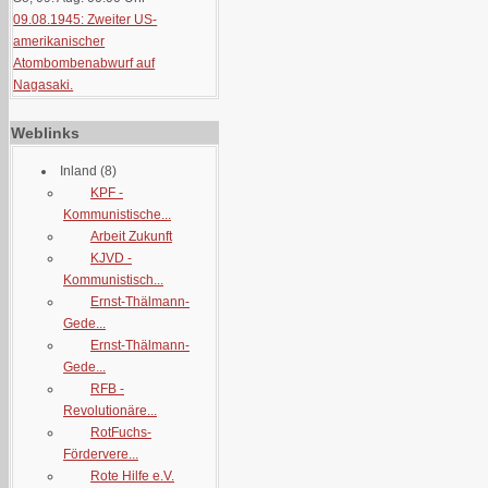
09.08.1945: Zweiter US-
amerikanischer
Atombombenabwurf auf
Nagasaki.
Weblinks
Inland
(8)
KPF -
Kommunistische...
Arbeit Zukunft
KJVD -
Kommunistisch...
Ernst-Thälmann-
Gede...
Ernst-Thälmann-
Gede...
RFB -
Revolutionäre...
RotFuchs-
Fördervere...
Rote Hilfe e.V.