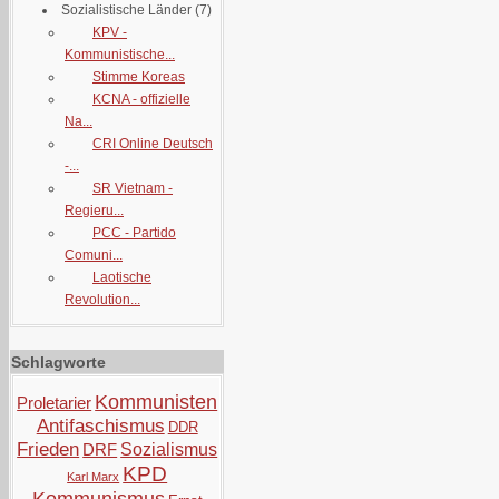
Sozialistische Länder
(7)
KPV -
Kommunistische...
Stimme Koreas
KCNA - offizielle
Na...
CRI Online Deutsch
-...
SR Vietnam -
Regieru...
PCC - Partido
Comuni...
Laotische
Revolution...
Schlagworte
Kommunisten
Proletarier
Antifaschismus
DDR
Frieden
DRF
Sozialismus
KPD
Karl Marx