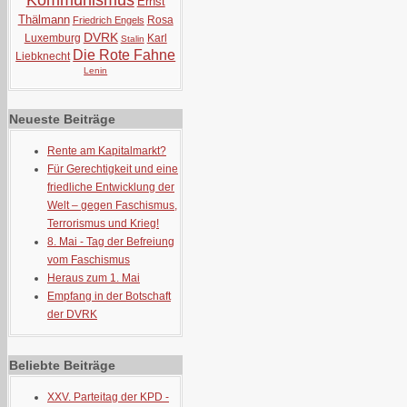
Kommunismus
Ernst
Thälmann
Rosa
Friedrich Engels
DVRK
Luxemburg
Karl
Stalin
Die Rote Fahne
Liebknecht
Lenin
Neueste Beiträge
Rente am Kapitalmarkt?
Für Gerechtigkeit und eine
friedliche Entwicklung der
Welt – gegen Faschismus,
Terrorismus und Krieg!
8. Mai - Tag der Befreiung
vom Faschismus
Heraus zum 1. Mai
Empfang in der Botschaft
der DVRK
Beliebte Beiträge
XXV. Parteitag der KPD -