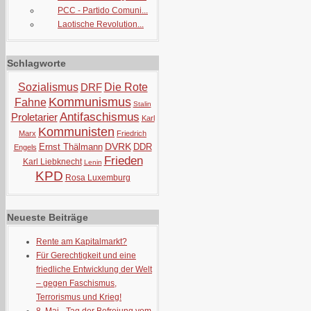
PCC - Partido Comuni...
Laotische Revolution...
Schlagworte
Sozialismus
DRF
Die Rote
Kommunismus
Fahne
Stalin
Antifaschismus
Proletarier
Karl
Kommunisten
Marx
Friedrich
DVRK
Ernst Thälmann
DDR
Engels
Frieden
Karl Liebknecht
Lenin
KPD
Rosa Luxemburg
Neueste Beiträge
Rente am Kapitalmarkt?
Für Gerechtigkeit und eine
friedliche Entwicklung der Welt
– gegen Faschismus,
Terrorismus und Krieg!