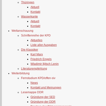
Thüringen
Aktuell
Kontakt
Wasserkante
Aktuell
Kontakt
Weltanschauung
Schriftenreihe der KPD
Aktuelles
Liste aller Ausgaben
Die Klassiker
Karl Marx
Friedrich Engels
Wladimir Iljitsch Lenin
Literaturempfehlung
Weiterbildung
Fernstudium KPD/offen-siv
News
Kontakt und Meinungen
Lesemappe DDR
Gründung der SED
Gründung der DDR