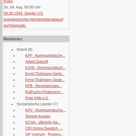
Krieg.
So, 09. Aug. 00:00
Uhr
09.08.1945: Zweiter US-
amerikanischer Atombombenabwurf
auf Nagasaki.
Weblinks
Inland
(8)
KPF - Kommunistische...
Arbeit Zukunft
KJVD - Kommunistisch...
Ernst-Thälmann-Gede...
Ernst-Thälmann-Gede...
RFB - Revolutionäre...
RotFuchs-Fördervere...
Rote Hilfe e.V.
Sozialistische Länder
(7)
KPV - Kommunistische...
Stimme Koreas
KCNA - offizielle Na...
CRI Online Deutsch -...
SR Vietnam - Regieru...