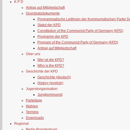
K P D
Antrag auf Mitgliedschaft
Grundsatzdokumente
Programmatische Leitlinien der Kommunistischen Partei 
Statut der KPD
Constitution of the Communist Party of Germany (KPD)
Programm der KPD
Program of the Communist Party of Germany (KPD)
Antrag auf Mitgliedschaft
Über uns
Wer ist die KPD?
Who is the KPD?
Geschichte der KPD
Geschichte (deutsch)
History (english)
Jugendorganisation
Jungkommunist
Parteitage
Wahlen
Termine
Downloads
Regional
Berlin-Brandenburg