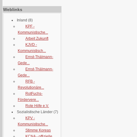
Weblinks
Inland
(8)
KPF -
Kommunistische...
Arbeit Zukunft
KJVD -
Kommunistisch...
Ernst-Thälmann-
Gede...
Ernst-Thälmann-
Gede...
RFB -
Revolutionäre...
RotFuchs-
Fördervere...
Rote Hilfe e.V.
Sozialistische Länder
(7)
KPV -
Kommunistische...
Stimme Koreas
KCNA - offizielle