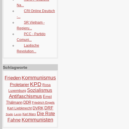
Na...
CRI Online Deutsch
-...
SR Vietnam -
Regieru...
PCC - Partido
Comuni...
Laotische
Revolution...
Schlagworte
Kommunismus
Frieden
KPD
Proletarier
Rosa
Sozialismus
Luxemburg
Antifaschismus
Ernst
Thälmann
DDR
Friedrich Engels
DRF
DVRK
Karl Liebknecht
Die Rote
Karl Marx
Stalin
Lenin
Kommunisten
Fahne