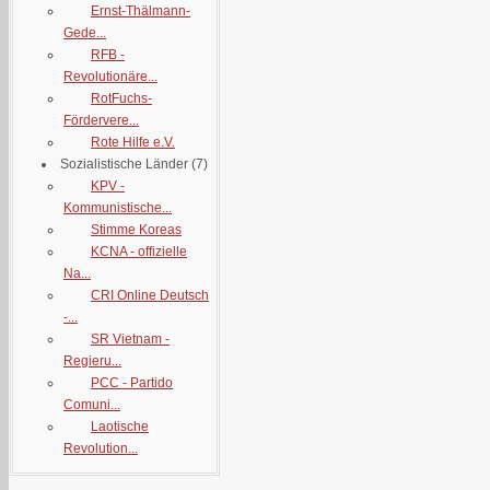
Ernst-Thälmann-
Gede...
RFB -
Revolutionäre...
RotFuchs-
Fördervere...
Rote Hilfe e.V.
Sozialistische Länder
(7)
KPV -
Kommunistische...
Stimme Koreas
KCNA - offizielle
Na...
CRI Online Deutsch
-...
SR Vietnam -
Regieru...
PCC - Partido
Comuni...
Laotische
Revolution...