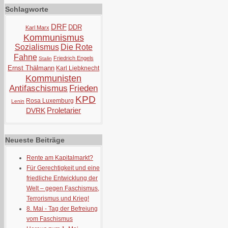
Schlagworte
DRF
DDR
Karl Marx
Kommunismus
Sozialismus
Die Rote
Fahne
Friedrich Engels
Stalin
Ernst Thälmann
Karl Liebknecht
Kommunisten
Antifaschismus
Frieden
KPD
Rosa Luxemburg
Lenin
Proletarier
DVRK
Neueste Beiträge
Rente am Kapitalmarkt?
Für Gerechtigkeit und eine
friedliche Entwicklung der
Welt – gegen Faschismus,
Terrorismus und Krieg!
8. Mai - Tag der Befreiung
vom Faschismus